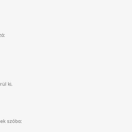
zá:
ül ki.
nek szóba: