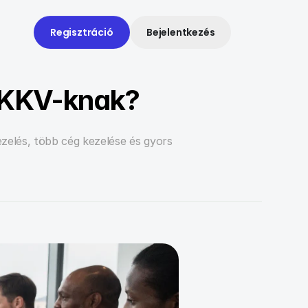
Regisztráció
Bejelentkezés
g KKV-knak?
zelés, több cég kezelése és gyors 