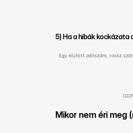
5) Ha a hibák kockázata 
Egy elütött adószám, rossz szám
GDPR
Mikor nem éri meg (