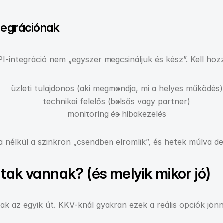
ntegrációnak
I-integráció nem „egyszer megcsináljuk és kész”. Kell hoz
üzleti tulajdonos (aki megmondja, mi a helyes működés)
technikai felelős (belsős vagy partner)
monitoring és hibakezelés
 nélkül a szinkron „csendben elromlik”, és hetek múlva der
utak vannak? (és melyik mikor jó)
ak az egyik út. KKV-knál gyakran ezek a reális opciók jön