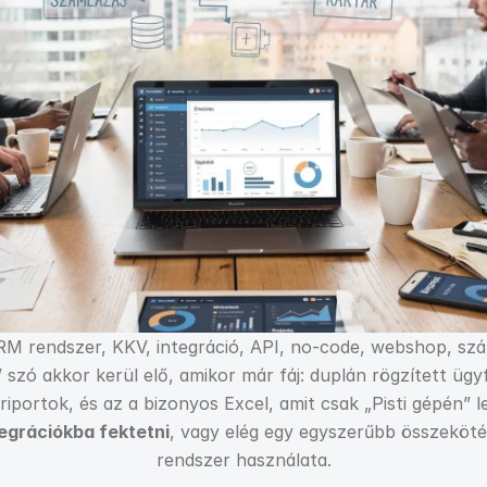
RM rendszer, KKV, integráció, API, no-code, webshop, s
 szó akkor kerül elő, amikor már fáj: duplán rögzített ügy
iportok, és az a bizonyos Excel, amit csak „Pisti gépén” le
egrációkba fektetni
, vagy elég egy egyszerűbb összeköté
rendszer használata.