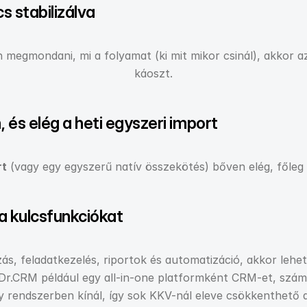
s stabilizálva
egmondani, mi a folyamat (ki mit mikor csinál), akkor az 
káoszt.
 és elég a heti egyszeri import
rt
 (vagy egy egyszerű natív összekötés) bőven elég, főleg
 a kulcsfunkciókat
, feladatkezelés, riportok és automatizáció, akkor lehet
 Dr.CRM például egy all-in-one platformként CRM-et, szám
gy rendszerben kínál, így sok KKV-nál eleve csökkenthető