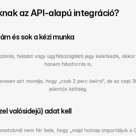
knak az API-alapú integráció?
zám és sok a kézi munka
ámla, feladat vagy ügyfélszolgálati jegy keletkezik, akkor
hanem hibaforrás is.
zeresen azt mondja, hogy „csak 2 perc beírni”, de ez napi 3
jelentős költség.
el valósidejű) adat kell
matoknál nem fér bele, hogy „majd holnap importáljuk a C