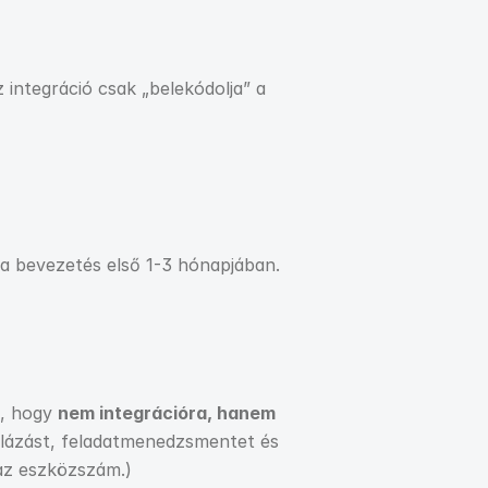
integráció csak „belekódolja” a 
 a bevezetés első 1-3 hónapjában.
, hogy 
nem integrációra, hanem 
lázást, feladatmenedzsmentet és 
 az eszközszám.)