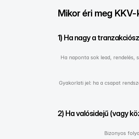
Mikor éri meg KKV-
1) Ha nagy a tranzakciós
Ha naponta sok lead, rendelés, sz
Gyakorlati jel: ha a csapat rends
2) Ha valósidejű (vagy köz
Bizonyos folya