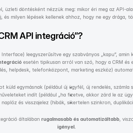
 üzleti döntésként nézzük meg: mikor éri meg az API-ala
j, és milyen lépések kellenek ahhoz, hogy ne egy drága, t
 „CRM API integráció”?
Interface) leegyszerűsítve egy szabványos „kapu”, amin ke
ntegráció
 esetén tipikusan arról van szó, hogy a CRM és 
lés, helpdesk, telefonközpont, marketing eszköz) automat
ot küld egymásnak (például új ügyfél, új rendelés, számla 
űveleteket indít (például „ha fizetve, akkor zárd le az ügy
naplóz és visszajelez (hibák, sikertelen szinkron, duplikác
egráció általában 
rugalmasabb és automatizáltabb
, visz
igényel
.