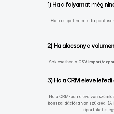
1) Ha a folyamat még ninc
Ha a csapat nem tudja pontosan m
2) Ha alacsony a volumen,
Sok esetben a 
CSV import/expo
3) Ha a CRM eleve lefedi
Ha a CRM-ben eleve van számlázás
konszolidációra
 van szükség. (A
riportokat is e