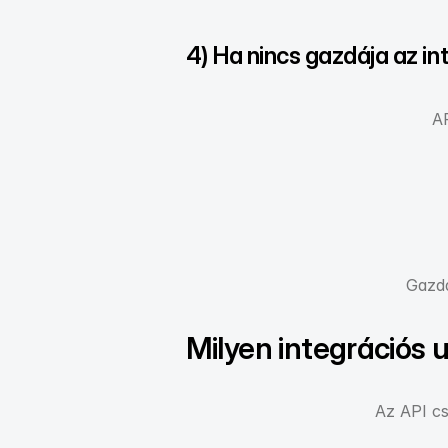
4) Ha nincs gazdája az i
AP
Gazda
Milyen integrációs 
Az API cs