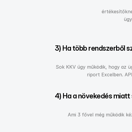
értékesítőkne
ügy
3) Ha több rendszerből sz
Sok KKV úgy működik, hogy az ügy
riport Excelben. API
4) Ha a növekedés miatt
Ami 3 fővel még működik kézz