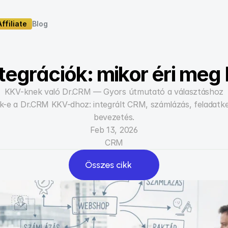
Affiliate
Blog
Affiliate
Blog
tegrációk: mikor éri me
KKV-knek való Dr.CRM — Gyors útmutató a választáshoz
ik-e a Dr.CRM KKV-dhoz: integrált CRM, számlázás, feladatke
bevezetés.
Feb 13, 2026
CRM
Összes cikk
Összes cikk