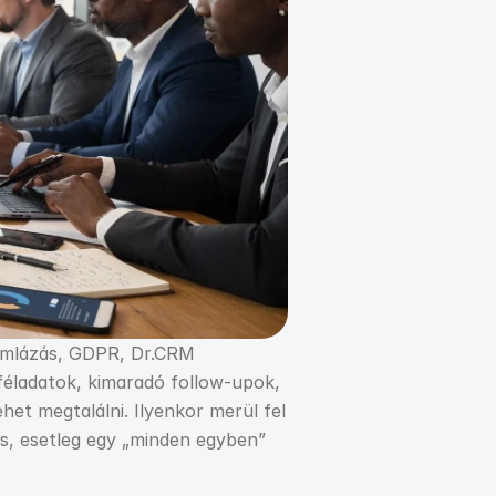
zámlázás, GDPR, Dr.CRM
féladatok, kimaradó follow-upok, 
het megtalálni. Ilyenkor merül fel 
s, esetleg egy „minden egyben” 