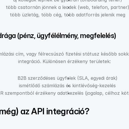
több csatornán jönnek a leadek (web, telefon, partner
több üzletág, több cég, több adatforrás jelenik meg
drága (pénz, ügyfélélmény, megfelelés)
lázási cím, vagy félrecsúszó fizetési státusz később sokk
integráció. Különösen érzékeny területek:
B2B szerződéses ügyfelek (SLA, egyedi árak)
ismétlődő számlázás és kintlévőség-kezelés
 szempontból érzékeny adatkezelés (jogalap, célhoz köt
még) az API integráció?