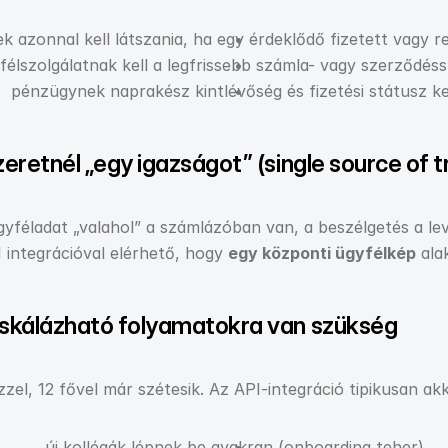
k azonnal kell látszania, ha egy érdeklődő fizetett vagy r
félszolgálatnak kell a legfrissebb számla- vagy szerződés
pénzügynek naprakész kintlévőség és fizetési státusz ke
eretnél „egy igazságot” (single source of t
féladat „valahol” a számlázóban van, a beszélgetés a leve
 integrációval elérhető, hogy 
egy központi ügyfélkép
 ala
 skálázható folyamatokra van szükség
el, 12 fővel már szétesik. Az API-integráció tipikusan ak
új kollégák lépnek be gyakran (onboarding teher)