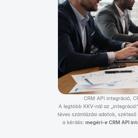
CRM API integráció, C
A legtöbb KKV-nál az „integráció”
téves számlázási adatok, széteső r
a kérdés: 
megéri-e CRM API int