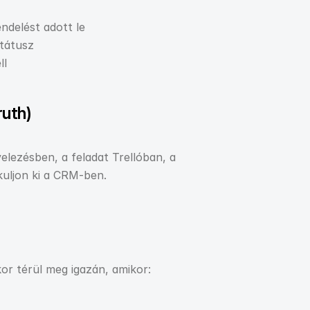
endelést adott le
státusz
ll
ruth)
lezésben, a feladat Trellóban, a 
kuljon ki a CRM-ben.
kor térül meg igazán, amikor: