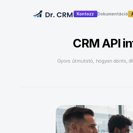
Kontozz
Dokumentáció
Dokumentáció
CRM API in
Gyors útmutató, hogyan dönts, ill