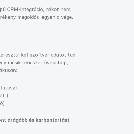
pú CRM-integráció, mikor nem, 
örékeny megoldás legyen a vége.
resztül két szoftver adatot tud 
egy másik rendszer (webshop, 
ikusan:
státusz)
et”)
ió)
ont 
drágább és karbantartást 