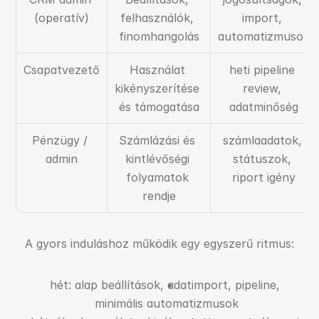
(operatív)
felhasználók, 
import, 
finomhangolás
automatizmusok
Csapatvezető
Használat 
heti pipeline 
kikényszerítése 
review, 
és támogatása
adatminőség
Pénzügy / 
Számlázási és 
számlaadatok, 
admin
kintlévőségi 
státuszok, 
folyamatok 
riport igény
rendje
A gyors induláshoz működik egy egyszerű ritmus:
hét: alap beállítások, adatimport, pipeline, 
minimális automatizmusok