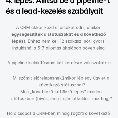
4. lépés: Állítsd be a pipeline-t 
és a lead-kezelés szabályait
A CRM akkor kezd el értéket adni, amikor 
egységesítitek a státuszokat és a következő 
lépést
. Ehhez nem kell 12 szakasz, sőt, gyors 
indulásnál a 5-7 állomás általában bőven elég.
A pipeline kialakításánál két kérdésre válaszoljatok:
Mi számít előrelépésnek (mikor lép egy ügylet a 
következő státuszba)?
Mi a „következő kötelező lépés” minden 
státuszban (hívás, email, ajánlatküldés, meeting)?
Ha a csapat a CRM-ben mindig rögzíti a következő 