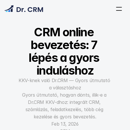
CRM online 
bevezetés: 7 
lépés a gyors 
induláshoz
KKV-knek való Dr.CRM — Gyors útmutató 
a választáshoz
Gyors útmutató, hogyan dönts, illik-e a 
Dr.CRM KKV-dhoz: integrált CRM, 
számlázás, feladatkezelés, több cég 
kezelése és gyors bevezetés.
Feb 13, 2026