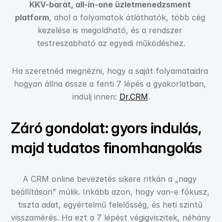
KKV-barát, all-in-one üzletmenedzsment 
platform
, ahol a folyamatok átláthatók, több cég 
kezelése is megoldható, és a rendszer 
testreszabható az egyedi működéshez.
Ha szeretnéd megnézni, hogy a saját folyamataidra 
hogyan állna össze a fenti 7 lépés a gyakorlatban, 
indulj innen: 
Dr.CRM
.
Záró gondolat: gyors indulás, 
majd tudatos finomhangolás
A CRM online bevezetés sikere ritkán a „nagy 
beállításon” múlik. Inkább azon, hogy van-e fókusz, 
tiszta adat, egyértelmű felelősség, és heti szintű 
visszamérés. Ha ezt a 7 lépést végigviszitek, néhány 