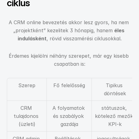
ciklus
A CRM online bevezetés akkor lesz gyors, ha nem 
„projektként” kezelitek 3 hónapig, hanem 
éles 
indulásként
, rövid visszamérési ciklusokkal.
Érdemes kijelölni néhány szerepet, már egy kisebb 
csapatban is:
Szerep
Fő felelősség
Tipikus 
döntések
CRM 
A folyamatok 
státuszok, 
tulajdonos 
és szabályok 
kötelező mezők, 
(üzleti)
gazdája
KPI-k
CRM admin 
Beállítások, 
jogosultságok, 