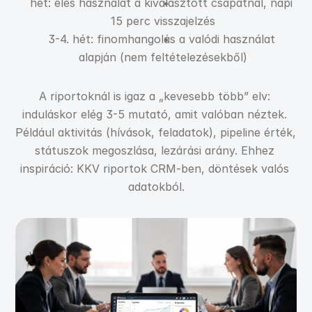
hét: éles használat a kiválasztott csapatnál, napi 
15 perc visszajelzés
3-4. hét: finomhangolás a valódi használat 
alapján (nem feltételezésekből)
A riportoknál is igaz a „kevesebb több” elv: 
induláskor elég 3-5 mutató, amit valóban néztek. 
Például aktivitás (hívások, feladatok), pipeline érték, 
státuszok megoszlása, lezárási arány. Ehhez 
inspiráció: KKV riportok CRM-ben, döntések valós 
adatokból.