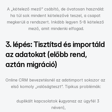
A „kötelező mező” csábító, de óvatosan használd: 
ha túl sok mindent kötelezővé teszel, a csapat 
megkerüli a rendszert. Inkább legyen 5-8 kötelező 
mező, amit mindenki elfogad.
3. lépés: Tisztítsd és importáld 
az adatokat (előbb rend, 
aztán migráció)
Online CRM bevezetésnél az adatimport sokszor az 
első komoly „valóságteszt”. Tipikus problémák:
duplikált kapcsolatok (ugyanaz az ügyfél 3 
néven),