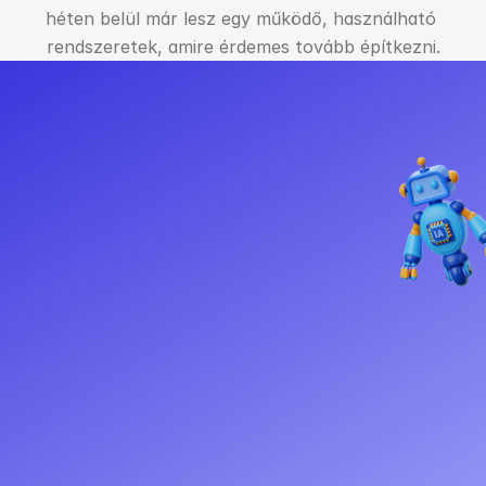
héten belül már lesz egy működő, használható 
rendszeretek, amire érdemes tovább építkezni.