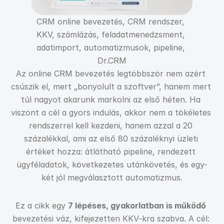
CRM online bevezetés, CRM rendszer, 
KKV, számlázás, feladatmenedzsment, 
adatimport, automatizmusok, pipeline, 
Dr.CRM
Az online CRM bevezetés legtöbbször nem azért 
csúszik el, mert „bonyolult a szoftver”, hanem mert 
túl nagyot akarunk markolni az első héten. Ha 
viszont a cél a gyors indulás, akkor nem a tökéletes 
rendszerrel kell kezdeni, hanem azzal a 20 
százalékkal, ami az első 80 százaléknyi üzleti 
értéket hozza: átlátható pipeline, rendezett 
ügyféladatok, következetes utánkövetés, és egy-
két jól megválasztott automatizmus.
Ez a cikk egy 
7 lépéses, gyakorlatban is működő
bevezetési váz, kifejezetten KKV-kra szabva. A cél: 