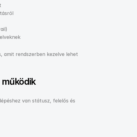
t
tásról
ail)
 elveknek
s, amit rendszerben kezelve lehet 
n működik
épéshez van státusz, felelős és 