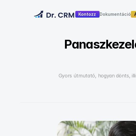
Kontozz
Dokumentáció
Dokumentáció
Panaszkezel
Gyors útmutató, hogyan dönts, ill