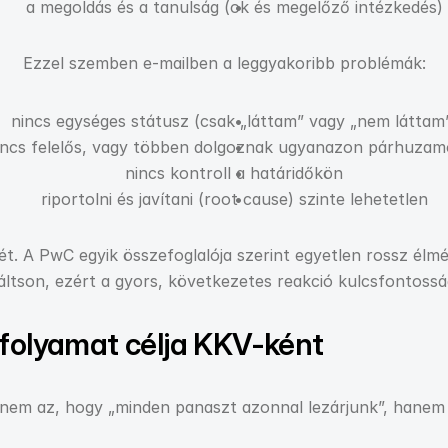
a megoldás és a tanulság (ok és megelőző intézkedés)
Ezzel szemben e-mailben a leggyakoribb problémák:
nincs egységes státusz (csak „láttam” vagy „nem láttam
incs felelős, vagy többen dolgoznak ugyanazon párhuza
nincs kontroll a határidőkön
riportolni és javítani (root cause) szinte lehetetlen
ét. A PwC egyik összefoglalója szerint egyetlen rossz élmé
váltson, ezért a gyors, következetes reakció kulcsfontossá
 folyamat célja KKV-ként
 nem az, hogy „minden panaszt azonnal lezárjunk”, hanem