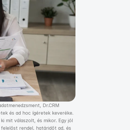
feladatmenedzsment, Dr.CRM
ek és ad hoc ígéretek keveréke. 
mit válaszolt, és mikor. Egy jól 
elelőst rendel, határidőt ad, és 