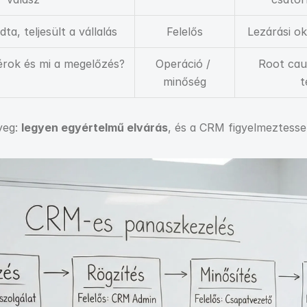
ta, teljesült a vállalás
Felelős
Lezárási o
érok és mi a megelőzés?
Operáció / 
Root cau
minőség
t
eg: 
legyen egyértelmű elvárás
, és a CRM figyelmeztesse