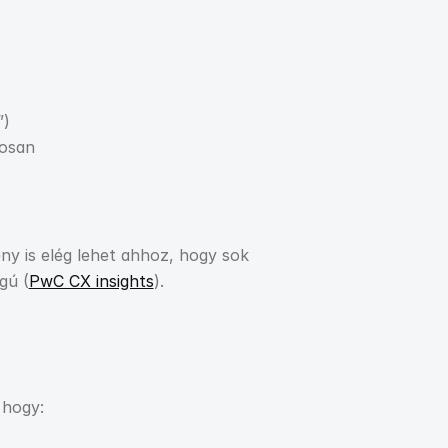
”)
mosan
ny is elég lehet ahhoz, hogy sok 
gú (
PwC CX insights
).
 hogy: