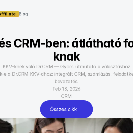
Affiliate
Blog
Affiliate
Blog
és CRM-ben: átlátható f
knak
KKV-knek való Dr.CRM — Gyors útmutató a választáshoz
ik-e a Dr.CRM KKV-dhoz: integrált CRM, számlázás, feladatke
bevezetés.
Feb 13, 2026
CRM
Összes cikk
Összes cikk