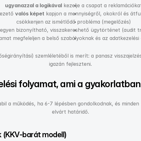
ugyanazzal a logikával
 kezelje a csapat a reklamációka
ezető 
valós képet
 kapjon a mennyiségről, okokról és átfu
csökkenjen az ismétlődő probléma (megelőzés)
legyen bizonyítható, visszakereshető ügytörténet (audit tr
yamat megfeleljen a belső szabályoknak és az adatkezelési
égirányítási) szemléletéből is merít: a panasz visszajelzé
igazán fejleszteni.
ési folyamat, ami a gyakorlatba
abil a működés, ha 6-7 lépésben gondolkodnak, és minden l
elvárt határidő.
k (KKV-barát modell)