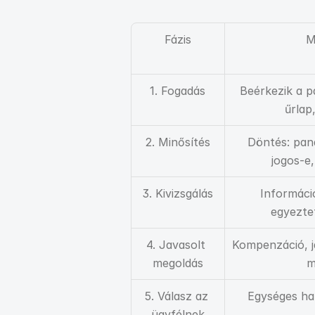
Fázis
M
1. Fogadás
Beérkezik a pa
űrlap
2. Minősítés
Döntés: pana
jogos-e,
3. Kivizsgálás
Információ
egyezte
4. Javasolt 
Kompenzáció, ja
megoldás
m
5. Válasz az 
Egységes ha
ügyfélnek