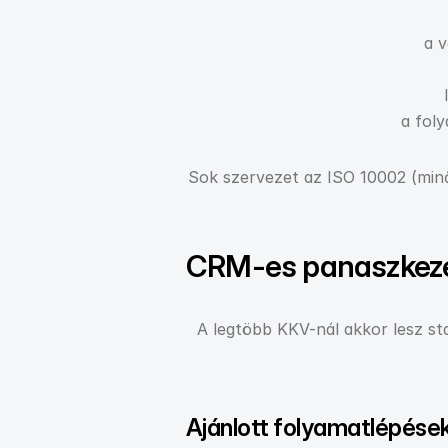
a v
a fol
Sok szervezet az ISO 10002 (minős
CRM-es panaszkezel
A legtöbb KKV-nál akkor lesz st
Ajánlott folyamatlépése