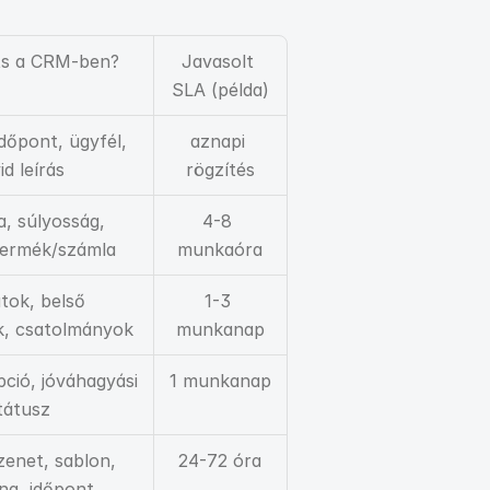
íts a CRM-ben?
Javasolt 
SLA (példa)
dőpont, ügyfél, 
aznapi 
id leírás
rögzítés
, súlyosság, 
4-8 
 termék/számla
munkaóra
tok, belső 
1-3 
, csatolmányok
munkanap
ció, jóváhagyási 
1 munkanap
tátusz
enet, sablon, 
24-72 óra
na, időpont