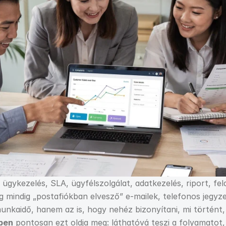
ügykezelés, SLA, ügyfélszolgálat, adatkezelés, riport, 
mindig „postafiókban elvesző” e-mailek, telefonos jegyzet
kaidő, hanem az is, hogy nehéz bizonyítani, mi történt, ki 
ben
 pontosan ezt oldja meg: láthatóvá teszi a folyamatot, f