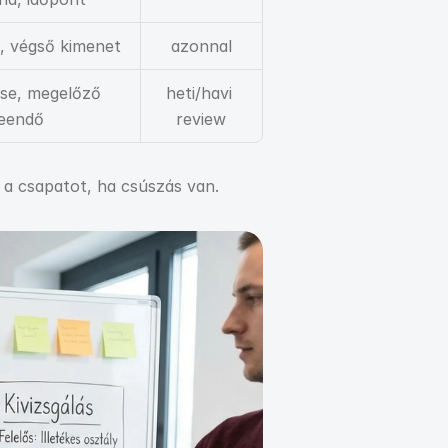
k, végső kimenet
azonnal
se, megelőző 
heti/havi 
eendő
review
 a csapatot, ha csúszás van.