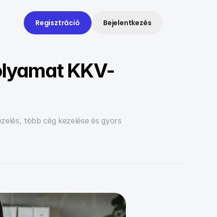
Regisztráció
Bejelentkezés
olyamat KKV-
zelés, több cég kezelése és gyors 