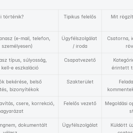
i történik?
Tipikus felelős
Mit rögz
nasz (e-mail, telefon, 
Ügyfélszolgálat 
Csatorna, i
, személyesen)
/ iroda
röv
sz típus, súlyosság, 
Csapatvezető
Kategória
 kell-e eszkaláció
érintett
k bekérése, belső 
Szakterület
Felada
tés, bizonyítékok
kommentek
vítás, csere, korrekció, 
Felelős vezető
Megoldási op
agyarázat
s
ngnem, dokumentált 
Ügyfélszolgálat
Küldött üz
válasz
csator