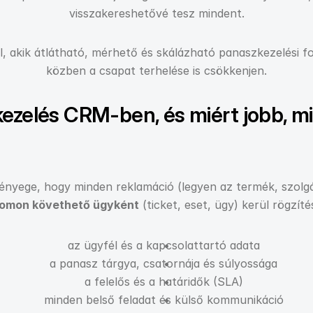
visszakereshetővé tesz mindent.
, akik átlátható, mérhető és skálázható panaszkezelési f
közben a csapat terhelése is csökkenjen.
ezelés CRM-ben, és miért jobb, min
yege, hogy minden reklamáció (legyen az termék, szolgálta
omon követhető ügyként
 (ticket, eset, ügy) kerül rögzít
az ügyfél és a kapcsolattartó adata
a panasz tárgya, csatornája és súlyossága
a felelős és a határidők (SLA)
minden belső feladat és külső kommunikáció