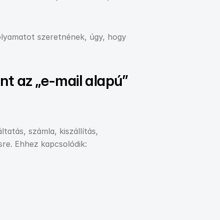
olyamatot szeretnének, úgy, hogy 
t az „e-mail alapú” 
tás, számla, kiszállítás, 
ésre. Ehhez kapcsolódik: