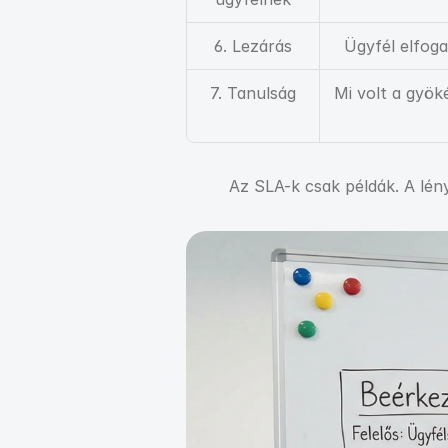
6. Lezárás
Ügyfél elfogad
7. Tanulság
Mi volt a gyök
Az SLA-k csak példák. A lény